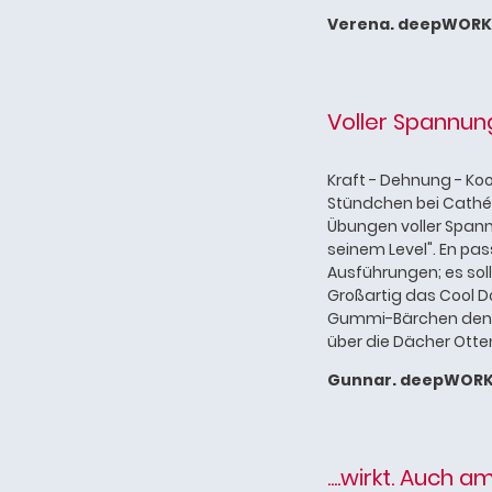
Verena. deepWORK
Voller Spannun
Kraft - Dehnung - Ko
Stündchen bei Cathér
Übungen voller Spann
seinem Level". En pa
Ausführungen; es soll
Großartig das Cool Do
Gummi-Bärchen den 
über die Dächer Otte
Gunnar. deepWORK
....wirkt. Auch a