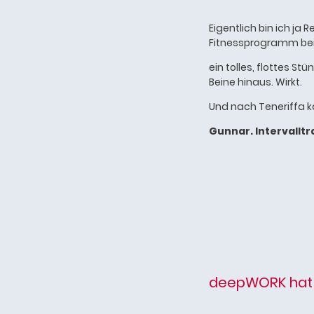
Eigentlich bin ich ja
Fitnessprogramm bei
ein tolles, flottes S
Beine hinaus. Wirkt.
Und nach Teneriffa k
Gunnar. Intervalltr
deepWORK hat al