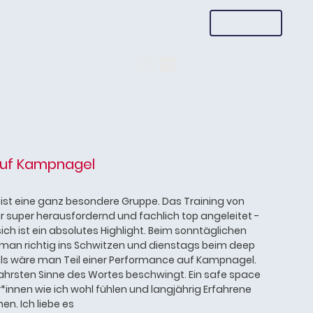
sportzirkel altona
Kurse
Rezensionen
Gal
uf Kampnagel
a ist eine ganz besondere Gruppe. Das Training von
ur super herausfordernd und fachlich top angeleitet -
ich ist ein absolutes Highlight. Beim sonntäglichen
 man richtig ins Schwitzen und dienstags beim deep
als wäre man Teil einer Performance auf Kampnagel.
wahrsten Sinne des Wortes beschwingt. Ein safe space
*innen wie ich wohl fühlen und langjährig Erfahrene
n. Ich liebe es