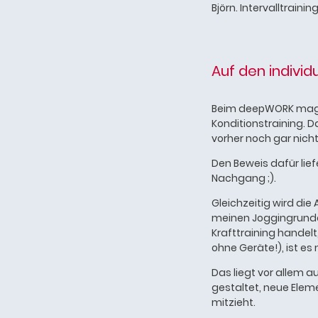
Björn. Intervalltraining
Auf den individ
Beim deepWORK mag i
Konditionstraining. 
vorher noch gar nicht
Den Beweis dafür lie
Nachgang ;).
Gleichzeitig wird die
meinen Joggingrunde
Krafttraining handel
ohne Geräte!), ist es
Das liegt vor allem a
gestaltet, neue Eleme
mitzieht.