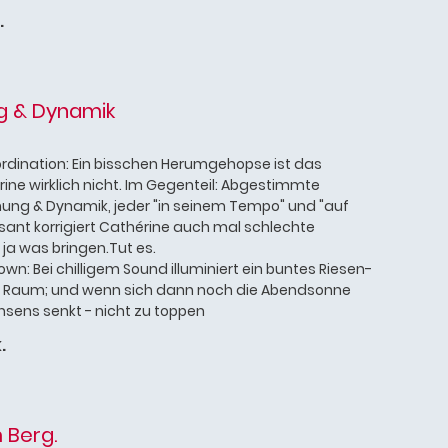
.
g & Dynamik
ordination: Ein bisschen Herumgehopse ist das
ine wirklich nicht. Im Gegenteil: Abgestimmte
ung & Dynamik, jeder "in seinem Tempo" und "auf
ssant korrigiert Cathérine auch mal schlechte
 ja was bringen.Tut es.
wn: Bei chilligem Sound illuminiert ein buntes Riesen-
Raum; und wenn sich dann noch die Abendsonne
nsens senkt - nicht zu toppen
.
m Berg.