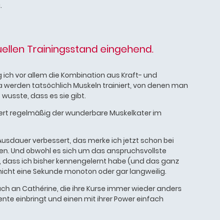
.
uellen Trainingsstand eingehend.
ch vor allem die Kombination aus Kraft- und
Da werden tatsöchlich Muskeln trainiert, von denen man
 wusste, dass es sie gibt.
fert regelmäßig der wunderbare Muskelkater im
 Ausdauer verbessert, das merke ich jetzt schon bei
n. Und obwohl es sich um das anspruchsvollste
t, dass ich bisher kennengelernt habe (und das ganz
 nicht eine Sekunde monoton oder gar langweilig.
uch an Cathérine, die ihre Kurse immer wieder anders
nte einbringt und einen mit ihrer Power einfach