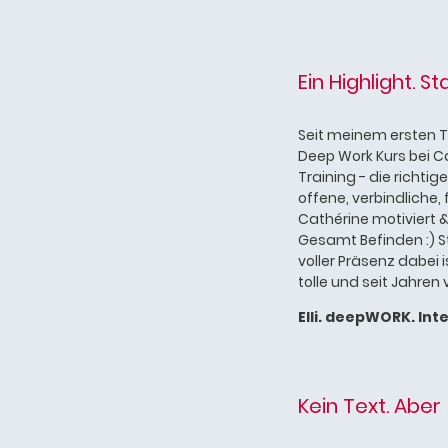
Ein Highlight. St
Seit meinem ersten Tr
Deep Work Kurs bei Ca
Training - die richt
offene, verbindliche,
Cathérine motiviert &
Gesamt Befinden :) S
voller Präsenz dabei 
tolle und seit Jahre
Elli. deepWORK. Int
Kein Text. Aber