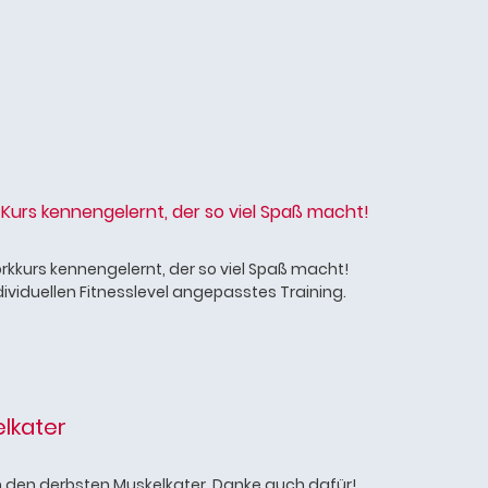
rs kennengelernt, der so viel Spaß macht!
rkkurs kennengelernt, der so viel Spaß macht!
ividuellen Fitnesslevel angepasstes Training.
lkater
h den derbsten Muskelkater. Danke auch dafür!