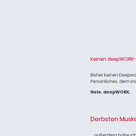
Keinen deepWORK-Ku
Bisher keinen Deepwo
Persönliches, dem ind
Nele. deepWORK.
Derbsten Muske
.. .außerdem habe ic